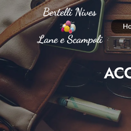
H
ACC