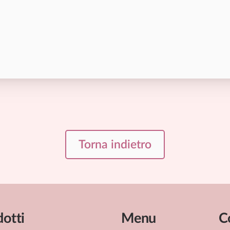
Torna indietro
otti
Menu
C