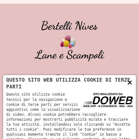
Contatti
×
QUESTO SITO WEB UTILIZZA COOKIE DI TERZE
PARTI
+39 045 512 304
Questo sito utilizza cookie
tecnici per la navigazione e
cookie di terze parti per servizi
info@bertellinives.it
aggiuntivi come la visualizzazione
di video. Alcuni cookie potrebbero raccogliere
Via Giosuè Carducci, 21 - 37060 Castel
informazioni per mostrarti pubblicità mirata e tracciare
la tua attività, installandosi solo cliccando su "Accetta
d’Azzano - Verona
tutti i cookie". Puoi modificare le tue preferenze in
qualsiasi momento tramite il link "Cookie" in basso a