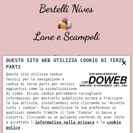
Contatti
×
QUESTO SITO WEB UTILIZZA COOKIE DI TERZE
PARTI
+39 045 512 304
Questo sito utilizza cookie
tecnici per la navigazione e
cookie di terze parti per servizi
info@bertellinives.it
aggiuntivi come la visualizzazione
di video. Alcuni cookie potrebbero raccogliere
Via Giosuè Carducci, 21 - 37060 Castel
informazioni per mostrarti pubblicità mirata e tracciare
la tua attività, installandosi solo cliccando su "Accetta
d’Azzano - Verona
tutti i cookie". Puoi modificare le tue preferenze in
qualsiasi momento tramite il link "Cookie" in basso a
sinistra. Cliccando su un pulsante confermi di aver letto
informativa sulla privacy
cookie
e accettato l'
e la
P.IVA: 00453270233
policy
.